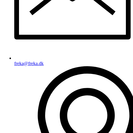
freka@freka.dk