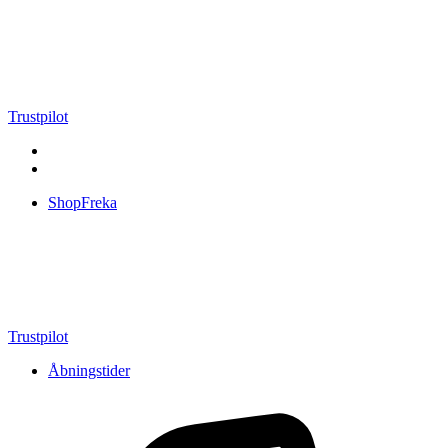
Videre
til
indhold
Trustpilot
ShopFreka
Trustpilot
Åbningstider