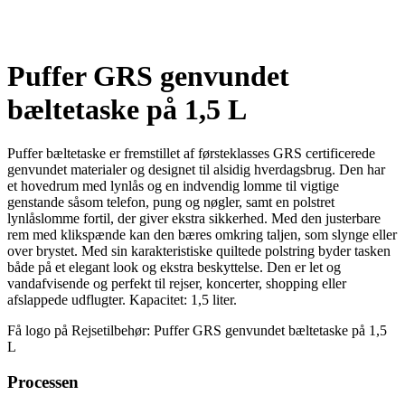
Puffer GRS genvundet
bæltetaske på 1,5 L
Puffer bæltetaske er fremstillet af førsteklasses GRS certificerede
genvundet materialer og designet til alsidig hverdagsbrug. Den har
et hovedrum med lynlås og en indvendig lomme til vigtige
genstande såsom telefon, pung og nøgler, samt en polstret
lynlåslomme fortil, der giver ekstra sikkerhed. Med den justerbare
rem med klikspænde kan den bæres omkring taljen, som slynge eller
over brystet. Med sin karakteristiske quiltede polstring byder tasken
både på et elegant look og ekstra beskyttelse. Den er let og
vandafvisende og perfekt til rejser, koncerter, shopping eller
afslappede udflugter. Kapacitet: 1,5 liter.
Få logo på Rejsetilbehør: Puffer GRS genvundet bæltetaske på 1,5
L
Processen