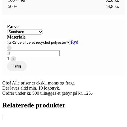
100 - 499
52,8
kr.
500+
44,8
kr.
Farve
Materiale
Ryd
Quantity
-
1
+
Tilføj
Obs! Alle priser er ekskl. moms og fragt.
Der laves altid min. 10 logotryk.
Ordrer under kr. 500 tillægges et gebyr på kr. 125,-
Relaterede produkter