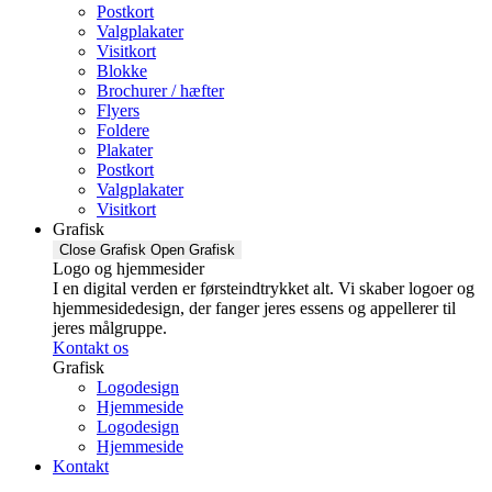
Postkort
Valgplakater
Visitkort
Blokke
Brochurer / hæfter
Flyers
Foldere
Plakater
Postkort
Valgplakater
Visitkort
Grafisk
Close Grafisk
Open Grafisk
Logo og hjemmesider
I en digital verden er førsteindtrykket alt. Vi skaber logoer og
hjemmesidedesign, der fanger jeres essens og appellerer til
jeres målgruppe.
Kontakt os
Grafisk
Logodesign
Hjemmeside
Logodesign
Hjemmeside
Kontakt