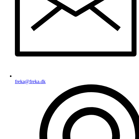
freka@freka.dk