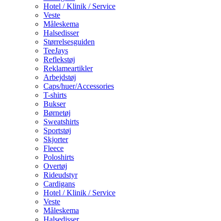
Hotel / Klinik / Service
Veste
Måleskema
Halsedisser
Størrelsesguiden
TeeJays
Reflekstøj
Reklameartikler
Arbejdstøj
Caps/huer/Accessories
T-shirts
Bukser
Børnetøj
Sweatshirts
Sportstøj
Skjorter
Fleece
Poloshirts
Overtøj
Rideudstyr
Cardigans
Hotel / Klinik / Service
Veste
Måleskema
Halsedisser