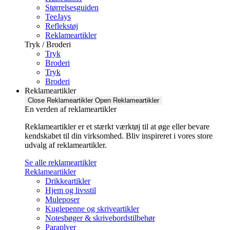
Størrelsesguiden
TeeJays
Reflekstøj
Reklameartikler
Tryk / Broderi
Tryk
Broderi
Tryk
Broderi
Reklameartikler
Close Reklameartikler
Open Reklameartikler
En verden af reklameartikler ​
Reklameartikler er et stærkt værktøj til at øge eller bevare
kendskabet til din virksomhed. Bliv inspireret i vores store
udvalg af reklameartikler.
Se alle reklameartikler
Reklameartikler
Drikkeartikler
Hjem og livsstil
Muleposer
Kuglepenne og skriveartikler
Notesbøger & skrivebordstilbehør
Paraplyer