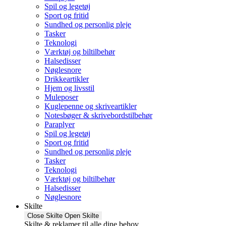
Spil og legetøj
Sport og fritid
Sundhed og personlig pleje
Tasker
Teknologi
Værktøj og biltilbehør
Halsedisser
Nøglesnore
Drikkeartikler
Hjem og livsstil
Muleposer
Kuglepenne og skriveartikler
Notesbøger & skrivebordstilbehør
Paraplyer
Spil og legetøj
Sport og fritid
Sundhed og personlig pleje
Tasker
Teknologi
Værktøj og biltilbehør
Halsedisser
Nøglesnore
Skilte
Close Skilte
Open Skilte
Skilte & reklamer til alle dine behov