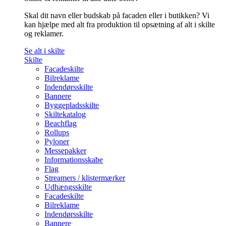
Skal dit navn eller budskab på facaden eller i butikken? Vi
kan hjælpe med alt fra produktion til opsætning af alt i skilte
og reklamer.
Se alt i skilte
Skilte
Facadeskilte
Bilreklame
Indendørsskilte
Bannere
Byggepladsskilte
Skiltekatalog
Beachflag
Rollups
Pyloner
Messepakker
Informationsskabe
Flag
Streamers / klistermærker
Udhængsskilte
Facadeskilte
Bilreklame
Indendørsskilte
Bannere