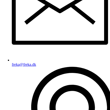
freka@freka.dk