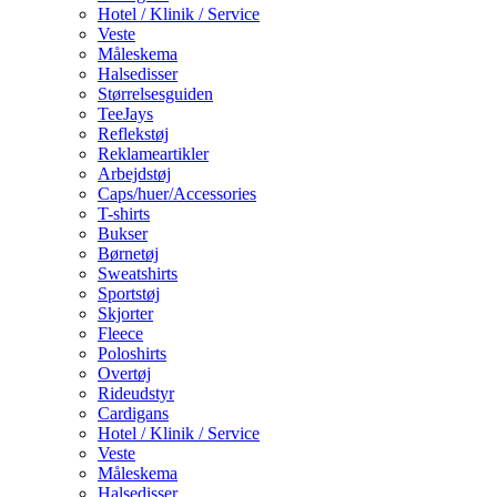
Hotel / Klinik / Service
Veste
Måleskema
Halsedisser
Størrelsesguiden
TeeJays
Reflekstøj
Reklameartikler
Arbejdstøj
Caps/huer/Accessories
T-shirts
Bukser
Børnetøj
Sweatshirts
Sportstøj
Skjorter
Fleece
Poloshirts
Overtøj
Rideudstyr
Cardigans
Hotel / Klinik / Service
Veste
Måleskema
Halsedisser