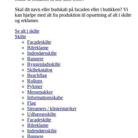
Skal dit navn eller budskab på facaden eller i butikken? Vi
kan hjælpe med alt fra produktion til opsætning af alt i skilte
og reklamer.
Se alt i skilte
Skilte
Facadeskilte
Bilreklame
Indendørsskilte
Bannere
Byggepladsskilte
Skiltekatalog
Beachflag
Rollups
Pyloner
Messepakker
Informationsskabe
Flag
Streamers / klistermærker
Udhængsskilte
Facadeskilte
Bilreklame
Indendørsskilte
Bannere