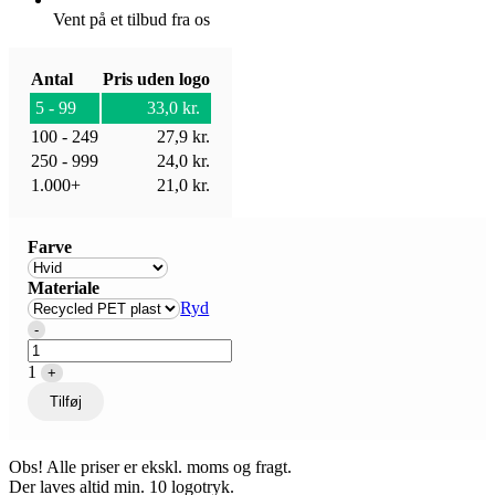
Vent på et tilbud fra os
Antal
Pris uden logo
5 - 99
33,0
kr.
100 - 249
27,9
kr.
250 - 999
24,0
kr.
1.000+
21,0
kr.
Farve
Materiale
Ryd
Quantity
-
1
+
Tilføj
Obs! Alle priser er ekskl. moms og fragt.
Der laves altid min. 10 logotryk.