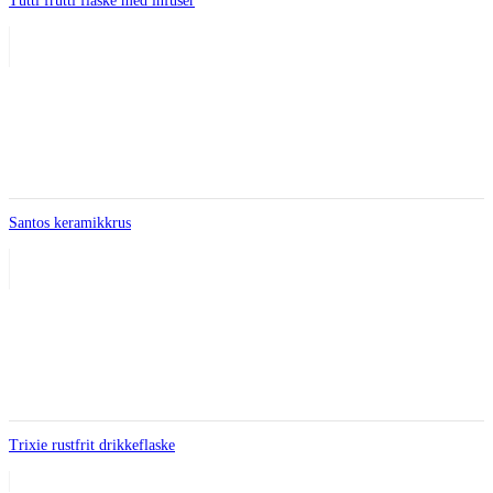
Tutti frutti flaske med infuser
Santos keramikkrus
Trixie rustfrit drikkeflaske