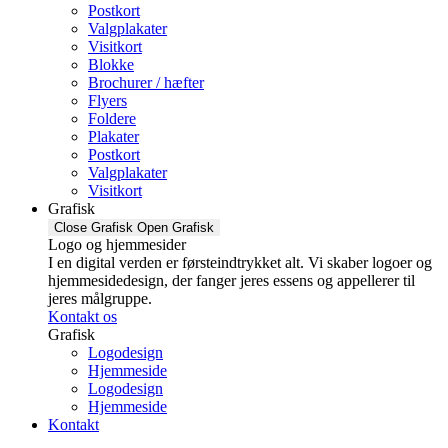
Postkort
Valgplakater
Visitkort
Blokke
Brochurer / hæfter
Flyers
Foldere
Plakater
Postkort
Valgplakater
Visitkort
Grafisk
Close Grafisk
Open Grafisk
Logo og hjemmesider
I en digital verden er førsteindtrykket alt. Vi skaber logoer og
hjemmesidedesign, der fanger jeres essens og appellerer til
jeres målgruppe.
Kontakt os
Grafisk
Logodesign
Hjemmeside
Logodesign
Hjemmeside
Kontakt