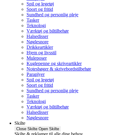
Spil og legetøj
Sport og fritid
Sundhed og personlig pleje
Tasker
Teknologi
Værktøj og biltilbehør
Halsedisser
Nøglesnore
Drikkeartikler
Hjem og livsstil
Muleposer
Kuglepenne og skriveartikler
Notesbøger & skrivebordstilbehør
Paraplyer
Spil og legetøj
Sport og fritid
Sundhed og personlig pleje
Tasker
Teknologi
Værktøj og biltilbehør
Halsedisser
Nøglesnore
Skilte
Close Skilte
Open Skilte
Skilte & reklamer til alle dine behov