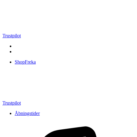
Videre
til
indhold
Trustpilot
ShopFreka
Trustpilot
Åbningstider