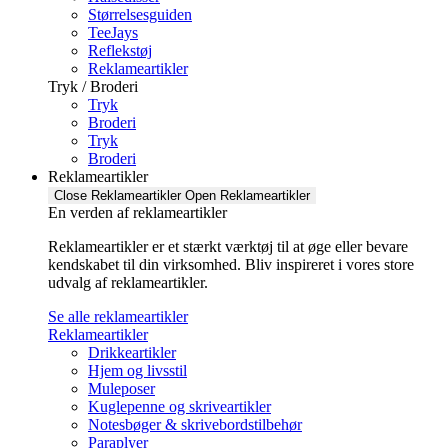
Størrelsesguiden
TeeJays
Reflekstøj
Reklameartikler
Tryk / Broderi
Tryk
Broderi
Tryk
Broderi
Reklameartikler
Close Reklameartikler
Open Reklameartikler
En verden af reklameartikler ​
Reklameartikler er et stærkt værktøj til at øge eller bevare
kendskabet til din virksomhed. Bliv inspireret i vores store
udvalg af reklameartikler.
Se alle reklameartikler
Reklameartikler
Drikkeartikler
Hjem og livsstil
Muleposer
Kuglepenne og skriveartikler
Notesbøger & skrivebordstilbehør
Paraplyer