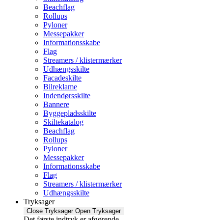
Beachflag
Rollups
Pyloner
Messepakker
Informationsskabe
Flag
Streamers / klistermærker
Udhængsskilte
Facadeskilte
Bilreklame
Indendørsskilte
Bannere
Byggepladsskilte
Skiltekatalog
Beachflag
Rollups
Pyloner
Messepakker
Informationsskabe
Flag
Streamers / klistermærker
Udhængsskilte
Tryksager
Close Tryksager
Open Tryksager
Det første indtryk er afgørende