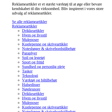
Reklameartikler er et stærkt værktøj til at øge eller bevare
kendskabet til din virksomhed. Bliv inspireret i vores store
udvalg af reklameartikler.
Se alle reklameartikler
Reklameartikler
Drikkeartikler
Hjem og livsstil
Muleposer
Kuglepenne og skriveartikler
Notesbøger & skrivebordstilbehør
Paraplyer
Spil og legetøj
Sport og fritid
Sundhed og personlig pleje
Tasker
Teknologi
Værktøj og biltilbehør
Halsedisser
Nøglesnore
Drikkeartikler
Hjem og livsstil
Muleposer
Kuglepenne og skriveartikler
Notesbøger & skrivebordstilbehør