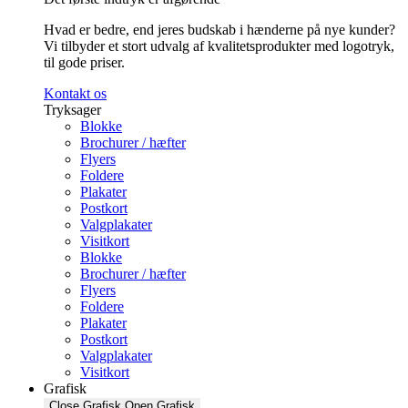
Hvad er bedre, end jeres budskab i hænderne på nye kunder?
Vi tilbyder et stort udvalg af kvalitetsprodukter med logotryk,
til gode priser.
Kontakt os
Tryksager
Blokke
Brochurer / hæfter
Flyers
Foldere
Plakater
Postkort
Valgplakater
Visitkort
Blokke
Brochurer / hæfter
Flyers
Foldere
Plakater
Postkort
Valgplakater
Visitkort
Grafisk
Close Grafisk
Open Grafisk