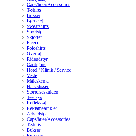
Caps/huer/Accessories
T-shirts
Bukser
Børnetøj
Sweatshirts
Sportstøj
Skjorter
Fleece
Poloshirts
Overtøj
Rideudstyr
Cardigans
Hotel / Klinik / Service
Veste
Måleskema
Halsedisser
Størrelsesguiden
TeeJays
Reflekstøj
Reklameartikler
Arbejdstøj
Caps/huer/Accessories
T-shirts
Bukser
Børnetøj