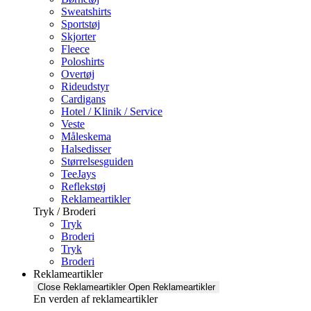
Sweatshirts
Sportstøj
Skjorter
Fleece
Poloshirts
Overtøj
Rideudstyr
Cardigans
Hotel / Klinik / Service
Veste
Måleskema
Halsedisser
Størrelsesguiden
TeeJays
Reflekstøj
Reklameartikler
Tryk / Broderi
Tryk
Broderi
Tryk
Broderi
Reklameartikler
Close Reklameartikler
Open Reklameartikler
En verden af reklameartikler ​