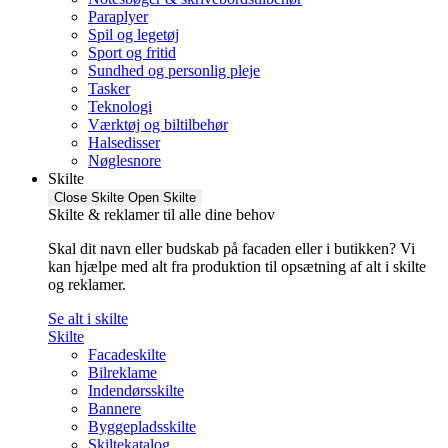
Paraplyer
Spil og legetøj
Sport og fritid
Sundhed og personlig pleje
Tasker
Teknologi
Værktøj og biltilbehør
Halsedisser
Nøglesnore
Skilte
Close Skilte
Open Skilte
Skilte & reklamer til alle dine behov
Skal dit navn eller budskab på facaden eller i butikken? Vi
kan hjælpe med alt fra produktion til opsætning af alt i skilte
og reklamer.
Se alt i skilte
Skilte
Facadeskilte
Bilreklame
Indendørsskilte
Bannere
Byggepladsskilte
Skiltekatalog