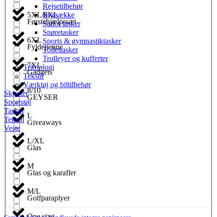
Rejsetilbehør
5XL/6XL
Rygsække
Førstehjælpssæt
Sailor tasker
Snøretasker
6XL
Sports & gymnastiktasker
Fyldepenne
Toilettasker
Trolleyer og kufferter
7XL
Teknologi
Gadgets
Tekstil
Værktøj og biltilbehør
8/10
Skjorter
GEYSER
Sportstøj
Tasker
L
Tekstil
Giveaways
Veste
L/XL
Glas
M
Glas og karafler
M/L
Golfparaplyer
One size