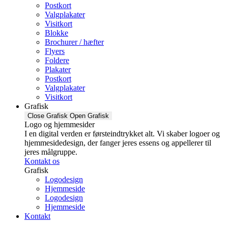
Postkort
Valgplakater
Visitkort
Blokke
Brochurer / hæfter
Flyers
Foldere
Plakater
Postkort
Valgplakater
Visitkort
Grafisk
Close Grafisk
Open Grafisk
Logo og hjemmesider
I en digital verden er førsteindtrykket alt. Vi skaber logoer og
hjemmesidedesign, der fanger jeres essens og appellerer til
jeres målgruppe.
Kontakt os
Grafisk
Logodesign
Hjemmeside
Logodesign
Hjemmeside
Kontakt