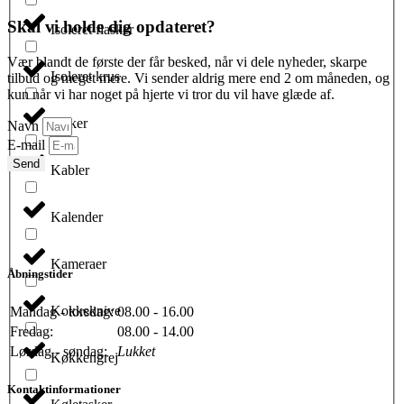
Skal vi holde dig opdateret?
Isoleret flasker
Vær blandt de første der får besked, når vi dele nyheder, skarpe
Isoleret krus
tilbud og meget mere. Vi sender aldrig mere end 2 om måneden, og
kun når vi har noget på hjerte vi tror du vil have glæde af.
Jakker
Navn
E-mail
Send
Kabler
Kalender
Kameraer
Åbningstider
Kokkeknive
Mandag - torsdag:
08.00 - 16.00
Fredag:
08.00 - 14.00
Lørdag - søndag:
Lukket
Køkkengrej
Kontaktinformationer