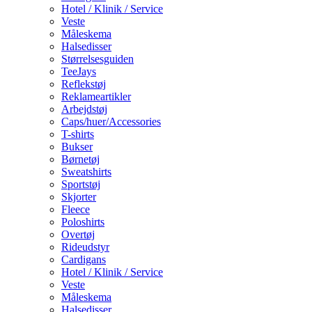
Hotel / Klinik / Service
Veste
Måleskema
Halsedisser
Størrelsesguiden
TeeJays
Reflekstøj
Reklameartikler
Arbejdstøj
Caps/huer/Accessories
T-shirts
Bukser
Børnetøj
Sweatshirts
Sportstøj
Skjorter
Fleece
Poloshirts
Overtøj
Rideudstyr
Cardigans
Hotel / Klinik / Service
Veste
Måleskema
Halsedisser