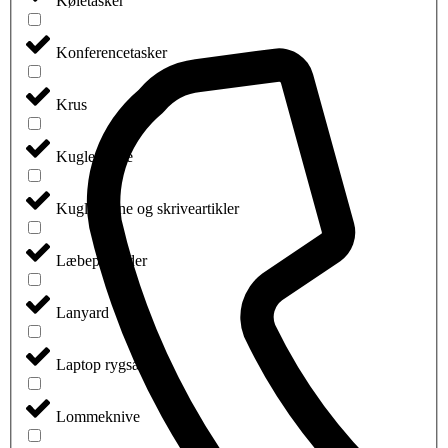
Køletasker
Konferencetasker
Krus
Kuglepenne
Kuglepenne og skriveartikler
Læbepomader
Lanyard
Laptop rygsække
Lommeknive