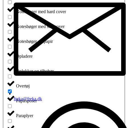
Notesbøger med hard cover
Notesbøger med soft cover
Notesbøger og papir
Opladere
Oplukker og tilbehør
Overtøj
freka@freka.dk
Papirsposer
Paraplyer