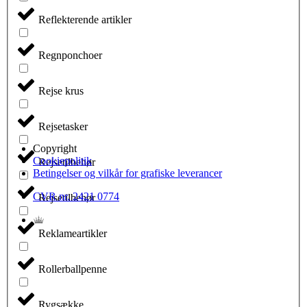
Reflekterende artikler
Regnponchoer
Rejse krus
Rejsetasker
Copyright
Cookiepolitik
Rejsetilbehør
Betingelser og vilkår for grafiske leverancer
CVR nr. 2421 0774
Rejsetilbehør
Reklameartikler
Rollerballpenne
Rygsække