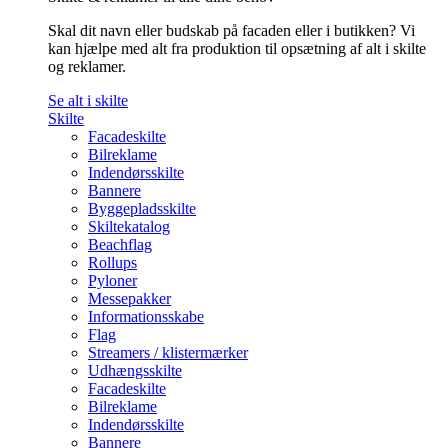
Skal dit navn eller budskab på facaden eller i butikken? Vi
kan hjælpe med alt fra produktion til opsætning af alt i skilte
og reklamer.
Se alt i skilte
Skilte
Facadeskilte
Bilreklame
Indendørsskilte
Bannere
Byggepladsskilte
Skiltekatalog
Beachflag
Rollups
Pyloner
Messepakker
Informationsskabe
Flag
Streamers / klistermærker
Udhængsskilte
Facadeskilte
Bilreklame
Indendørsskilte
Bannere