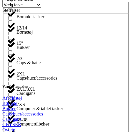
Blyanter
Størrelser
Bomuldstasker
12/14
Børnetøj
15"
Bukser
2/3
Caps & hatte
2XL
Caps/huer/accessories
Varekategorier
2XL/3XL
Cardigans
Arbejdstøj
Børnetøj
2XS
Computer & tablet tasker
Bukser
Caps/huer/accessories
Cardigans
35-38
Computertilbehør
GEYSER
Overtøj