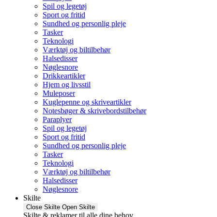
Spil og legetøj
Sport og fritid
Sundhed og personlig pleje
Tasker
Teknologi
Værktøj og biltilbehør
Halsedisser
Nøglesnore
Drikkeartikler
Hjem og livsstil
Muleposer
Kuglepenne og skriveartikler
Notesbøger & skrivebordstilbehør
Paraplyer
Spil og legetøj
Sport og fritid
Sundhed og personlig pleje
Tasker
Teknologi
Værktøj og biltilbehør
Halsedisser
Nøglesnore
Skilte
Close Skilte
Open Skilte
Skilte & reklamer til alle dine behov