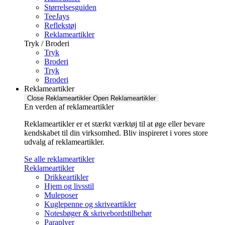
Størrelsesguiden
TeeJays
Reflekstøj
Reklameartikler
Tryk / Broderi
Tryk
Broderi
Tryk
Broderi
Reklameartikler
Close Reklameartikler
Open Reklameartikler
En verden af reklameartikler ​
Reklameartikler er et stærkt værktøj til at øge eller bevare
kendskabet til din virksomhed. Bliv inspireret i vores store
udvalg af reklameartikler.
Se alle reklameartikler
Reklameartikler
Drikkeartikler
Hjem og livsstil
Muleposer
Kuglepenne og skriveartikler
Notesbøger & skrivebordstilbehør
Paraplyer