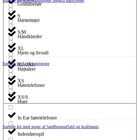
Sample kit med håndlavede integra papirposer
Grilltilbehør
S
Hættetrøjer
S/M
Håndklæder
XL
Hjem og livsstil
Sample kit kraftpapirposer
XL/2XL
Højtalere
XS
Høretelefoner
XS/S
Huer
In Ear høretelefoner
Sample kit med poser af landbrugsaffald og kraftpapir
Indendørsspil