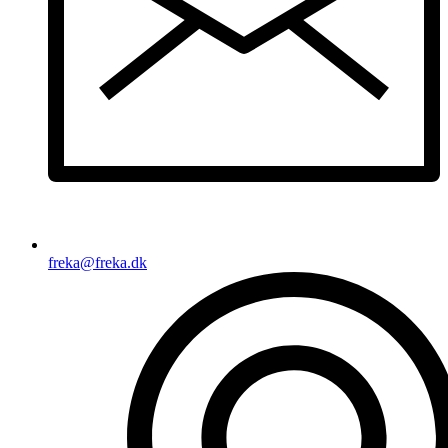
freka@freka.dk