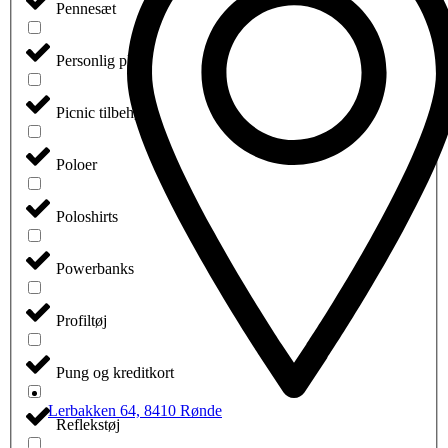
Pennesæt
Personlig pleje
Picnic tilbehør
Poloer
Poloshirts
Powerbanks
Profiltøj
Pung og kreditkort
Lerbakken 64, 8410 Rønde
Reflekstøj