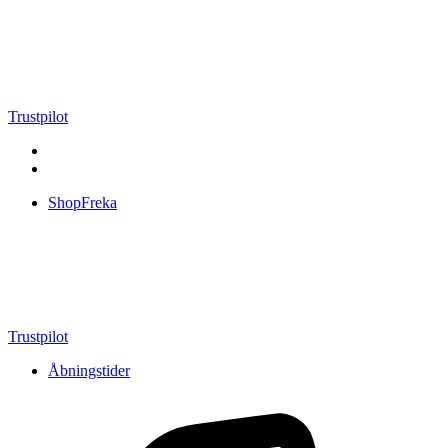
Videre
til
indhold
Trustpilot
ShopFreka
Trustpilot
Åbningstider