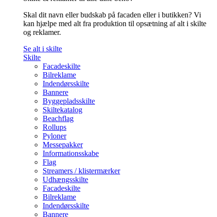
Skal dit navn eller budskab på facaden eller i butikken? Vi
kan hjælpe med alt fra produktion til opsætning af alt i skilte
og reklamer.
Se alt i skilte
Skilte
Facadeskilte
Bilreklame
Indendørsskilte
Bannere
Byggepladsskilte
Skiltekatalog
Beachflag
Rollups
Pyloner
Messepakker
Informationsskabe
Flag
Streamers / klistermærker
Udhængsskilte
Facadeskilte
Bilreklame
Indendørsskilte
Bannere