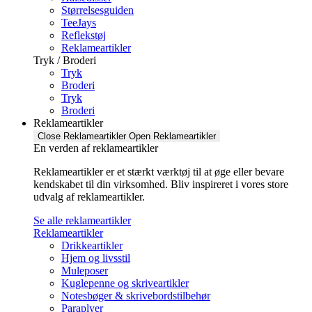
Størrelsesguiden
TeeJays
Reflekstøj
Reklameartikler
Tryk / Broderi
Tryk
Broderi
Tryk
Broderi
Reklameartikler
Close Reklameartikler
Open Reklameartikler
En verden af reklameartikler ​
Reklameartikler er et stærkt værktøj til at øge eller bevare
kendskabet til din virksomhed. Bliv inspireret i vores store
udvalg af reklameartikler.
Se alle reklameartikler
Reklameartikler
Drikkeartikler
Hjem og livsstil
Muleposer
Kuglepenne og skriveartikler
Notesbøger & skrivebordstilbehør
Paraplyer