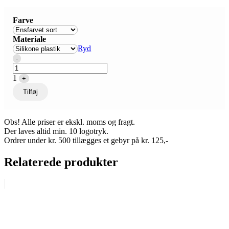
Farve
Materiale
Ryd
Quantity
-
1
+
Tilføj
Obs! Alle priser er ekskl. moms og fragt.
Der laves altid min. 10 logotryk.
Ordrer under kr. 500 tillægges et gebyr på kr. 125,-
Relaterede produkter