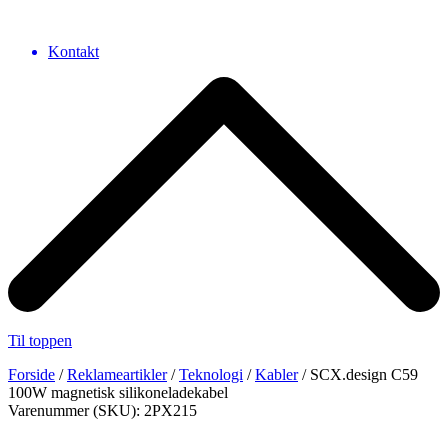
Kontakt
Til toppen
Forside
/
Reklameartikler
/
Teknologi
/
Kabler
/ SCX.design C59
100W magnetisk silikoneladekabel
Varenummer (SKU): 2PX215