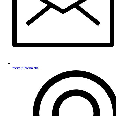
freka@freka.dk