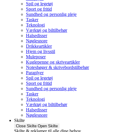
Spil og legetøj
Sport og fritid
Sundhed og personlig pleje
Tasker
Teknologi
Værktøj og biltilbehør
Halsedisser
Nøglesnore
Drikkeartikler
Hjem og livsstil
Muleposer
Kuglepenne og skriveartikler
Notesbøger & skrivebordstilbehør
Paraplyer
Spil og legetøj
Sport og fritid
Sundhed og personlig pleje
Tasker
Teknologi
Værktøj og biltilbehør
Halsedisser
Nøglesnore
Skilte
Close Skilte
Open Skilte
Skilte & reklamer til alle dine behov