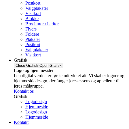
Postkort
Valgplakater
Visitkort
Blokke
Brochurer / hæfter
Flyers
Foldere
Plakater
Postkort
Valgplakater
Visitkort
Grafisk
Close Grafisk
Open Grafisk
Logo og hjemmesider
I en digital verden er førsteindtrykket alt. Vi skaber logoer og
hjemmesidedesign, der fanger jeres essens og appellerer til
jeres målgruppe.
Kontakt os
Grafisk
Logodesign
Hjemmeside
Logodesign
Hjemmeside
Kontakt