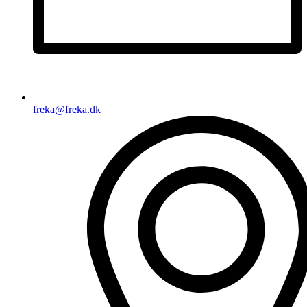
freka@freka.dk