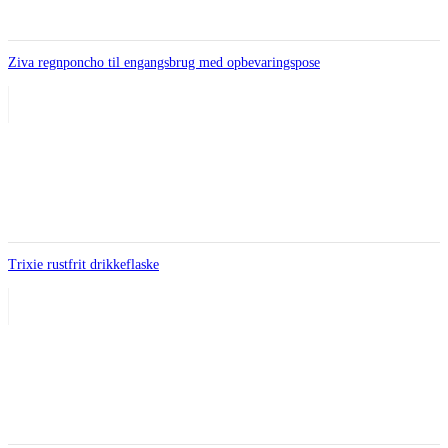
Ziva regnponcho til engangsbrug med opbevaringspose
Trixie rustfrit drikkeflaske