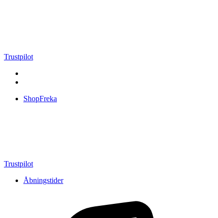
Videre
til
indhold
Trustpilot
ShopFreka
Trustpilot
Åbningstider