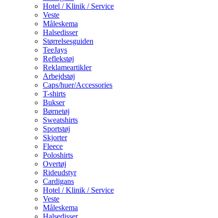
Hotel / Klinik / Service
Veste
Måleskema
Halsedisser
Størrelsesguiden
TeeJays
Reflekstøj
Reklameartikler
Arbejdstøj
Caps/huer/Accessories
T-shirts
Bukser
Børnetøj
Sweatshirts
Sportstøj
Skjorter
Fleece
Poloshirts
Overtøj
Rideudstyr
Cardigans
Hotel / Klinik / Service
Veste
Måleskema
Halsedisser