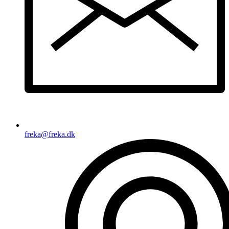
freka@freka.dk