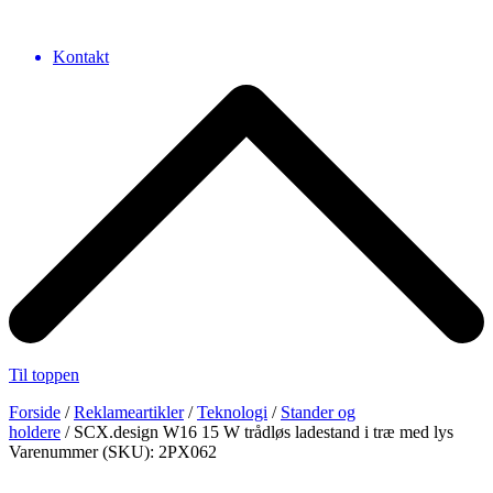
Kontakt
Til toppen
Forside
/
Reklameartikler
/
Teknologi
/
Stander og
holdere
/ SCX.design W16 15 W trådløs ladestand i træ med lys
Varenummer (SKU): 2PX062