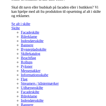
Skal dit navn eller budskab på facaden eller i butikken? Vi
kan hjælpe med alt fra produktion til opsætning af alt i skilte
og reklamer.
Se alt i skilte
Skilte
Facadeskilte
Bilreklame
Indendørsskilte
Bannere
Byggepladsskilte
Skiltekatalog
Beachflag
Rollups
Pyloner
Messepakker
Informationsskabe
Flag
Streamers / klistermærker
Udhængsskilte
Facadeskilte
Bilreklame
Indendørsskilte
Bannere