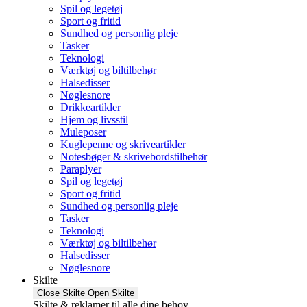
Spil og legetøj
Sport og fritid
Sundhed og personlig pleje
Tasker
Teknologi
Værktøj og biltilbehør
Halsedisser
Nøglesnore
Drikkeartikler
Hjem og livsstil
Muleposer
Kuglepenne og skriveartikler
Notesbøger & skrivebordstilbehør
Paraplyer
Spil og legetøj
Sport og fritid
Sundhed og personlig pleje
Tasker
Teknologi
Værktøj og biltilbehør
Halsedisser
Nøglesnore
Skilte
Close Skilte
Open Skilte
Skilte & reklamer til alle dine behov