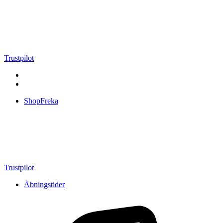
Videre
til
indhold
Trustpilot
ShopFreka
Trustpilot
Åbningstider