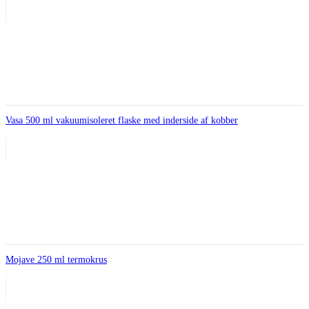
Vasa 500 ml vakuumisoleret flaske med inderside af kobber
Mojave 250 ml termokrus