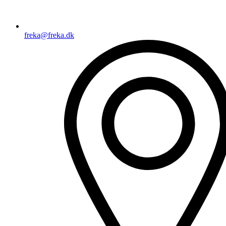
freka@freka.dk