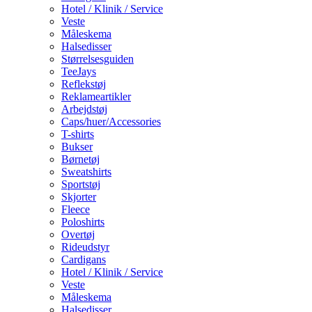
Hotel / Klinik / Service
Veste
Måleskema
Halsedisser
Størrelsesguiden
TeeJays
Reflekstøj
Reklameartikler
Arbejdstøj
Caps/huer/Accessories
T-shirts
Bukser
Børnetøj
Sweatshirts
Sportstøj
Skjorter
Fleece
Poloshirts
Overtøj
Rideudstyr
Cardigans
Hotel / Klinik / Service
Veste
Måleskema
Halsedisser