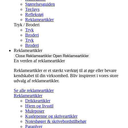
Størrelsesguiden
TeeJays
Reflekstøj
Reklameartikler
Tryk / Broderi
Tryk
Broderi
Tryk
Broderi
Reklameartikler
Close Reklameartikler
Open Reklameartikler
En verden af reklameartikler ​
Reklameartikler er et stærkt værktøj til at øge eller bevare
kendskabet til din virksomhed. Bliv inspireret i vores store
udvalg af reklameartikler.
Se alle reklameartikler
Reklameartikler
Drikkeartikler
Hjem og livsstil
Muleposer
Kuglepenne og skriveartikler
Notesbøger & skrivebordstilbehør
Paraplyer