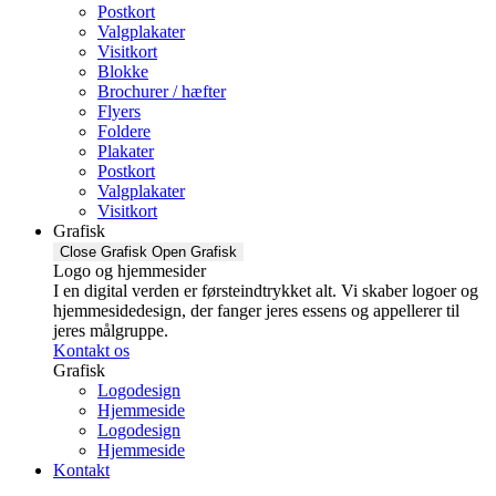
Postkort
Valgplakater
Visitkort
Blokke
Brochurer / hæfter
Flyers
Foldere
Plakater
Postkort
Valgplakater
Visitkort
Grafisk
Close Grafisk
Open Grafisk
Logo og hjemmesider
I en digital verden er førsteindtrykket alt. Vi skaber logoer og
hjemmesidedesign, der fanger jeres essens og appellerer til
jeres målgruppe.
Kontakt os
Grafisk
Logodesign
Hjemmeside
Logodesign
Hjemmeside
Kontakt