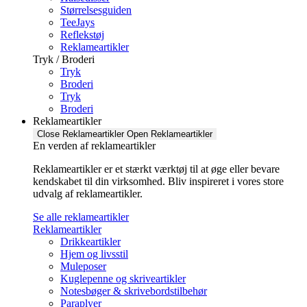
Størrelsesguiden
TeeJays
Reflekstøj
Reklameartikler
Tryk / Broderi
Tryk
Broderi
Tryk
Broderi
Reklameartikler
Close Reklameartikler
Open Reklameartikler
En verden af reklameartikler ​
Reklameartikler er et stærkt værktøj til at øge eller bevare
kendskabet til din virksomhed. Bliv inspireret i vores store
udvalg af reklameartikler.
Se alle reklameartikler
Reklameartikler
Drikkeartikler
Hjem og livsstil
Muleposer
Kuglepenne og skriveartikler
Notesbøger & skrivebordstilbehør
Paraplyer