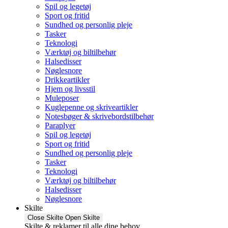
Spil og legetøj
Sport og fritid
Sundhed og personlig pleje
Tasker
Teknologi
Værktøj og biltilbehør
Halsedisser
Nøglesnore
Drikkeartikler
Hjem og livsstil
Muleposer
Kuglepenne og skriveartikler
Notesbøger & skrivebordstilbehør
Paraplyer
Spil og legetøj
Sport og fritid
Sundhed og personlig pleje
Tasker
Teknologi
Værktøj og biltilbehør
Halsedisser
Nøglesnore
Skilte
Close Skilte
Open Skilte
Skilte & reklamer til alle dine behov