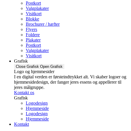
Postkort
Valgplakater
Visitkort
Blokke
Brochurer / hæfter
Flyers
Foldere
Plakater
Postkort
Valgplakater
Visitkort
Grafisk
Close Grafisk
Open Grafisk
Logo og hjemmesider
I en digital verden er førsteindtrykket alt. Vi skaber logoer og
hjemmesidedesign, der fanger jeres essens og appellerer til
jeres målgruppe.
Kontakt os
Grafisk
Logodesign
Hjemmeside
Logodesign
Hjemmeside
Kontakt