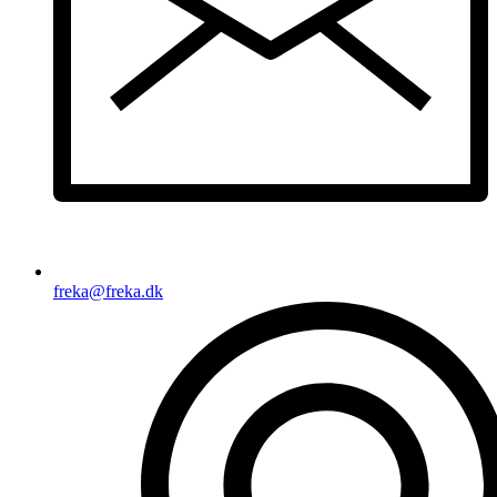
freka@freka.dk