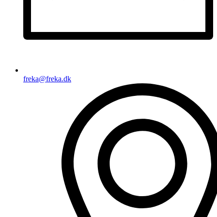
freka@freka.dk