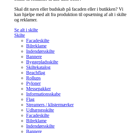
Skal dit navn eller budskab på facaden eller i butikken? Vi
kan hjælpe med alt fra produktion til opsætning af alt i skilte
og reklamer.
Se alt i skilte
Skilte
Facadeskilte
Bilreklame
Indendørsskilte
Bannere
Byggepladsskilte
Skiltekatalog
Beachflag
Rollups
Pyloner
Messepakker
Informationsskabe
Flag
Streamers / klistermærker
Udhængsskilte
Facadeskilte
Bilreklame
Indendørsskilte
Bannere