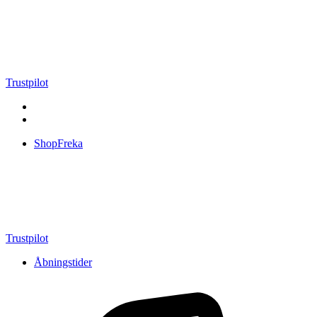
Videre
til
indhold
Trustpilot
ShopFreka
Trustpilot
Åbningstider