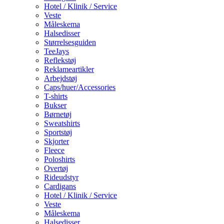
Hotel / Klinik / Service
Veste
Måleskema
Halsedisser
Størrelsesguiden
TeeJays
Reflekstøj
Reklameartikler
Arbejdstøj
Caps/huer/Accessories
T-shirts
Bukser
Børnetøj
Sweatshirts
Sportstøj
Skjorter
Fleece
Poloshirts
Overtøj
Rideudstyr
Cardigans
Hotel / Klinik / Service
Veste
Måleskema
Halsedisser