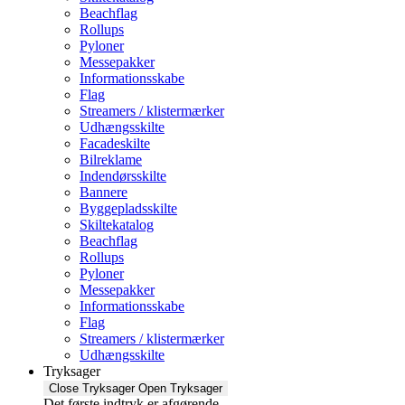
Beachflag
Rollups
Pyloner
Messepakker
Informationsskabe
Flag
Streamers / klistermærker
Udhængsskilte
Facadeskilte
Bilreklame
Indendørsskilte
Bannere
Byggepladsskilte
Skiltekatalog
Beachflag
Rollups
Pyloner
Messepakker
Informationsskabe
Flag
Streamers / klistermærker
Udhængsskilte
Tryksager
Close Tryksager
Open Tryksager
Det første indtryk er afgørende