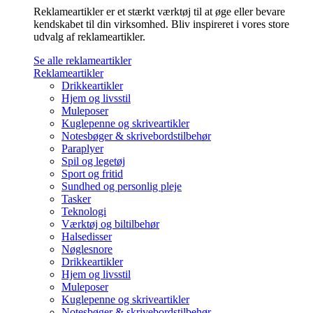
Reklameartikler er et stærkt værktøj til at øge eller bevare
kendskabet til din virksomhed. Bliv inspireret i vores store
udvalg af reklameartikler.
Se alle reklameartikler
Reklameartikler
Drikkeartikler
Hjem og livsstil
Muleposer
Kuglepenne og skriveartikler
Notesbøger & skrivebordstilbehør
Paraplyer
Spil og legetøj
Sport og fritid
Sundhed og personlig pleje
Tasker
Teknologi
Værktøj og biltilbehør
Halsedisser
Nøglesnore
Drikkeartikler
Hjem og livsstil
Muleposer
Kuglepenne og skriveartikler
Notesbøger & skrivebordstilbehør