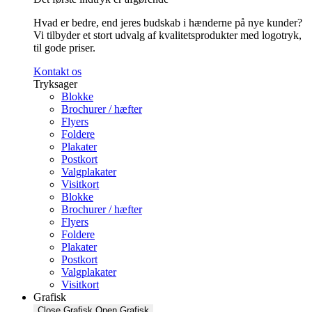
Hvad er bedre, end jeres budskab i hænderne på nye kunder?
Vi tilbyder et stort udvalg af kvalitetsprodukter med logotryk,
til gode priser.
Kontakt os
Tryksager
Blokke
Brochurer / hæfter
Flyers
Foldere
Plakater
Postkort
Valgplakater
Visitkort
Blokke
Brochurer / hæfter
Flyers
Foldere
Plakater
Postkort
Valgplakater
Visitkort
Grafisk
Close Grafisk
Open Grafisk