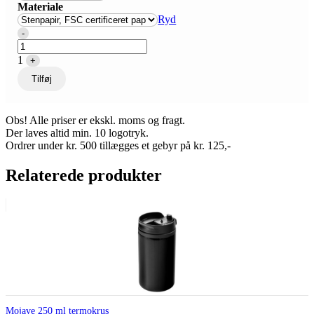
Materiale
Ryd
Quantity
-
1
+
Tilføj
Obs! Alle priser er ekskl. moms og fragt.
Der laves altid min. 10 logotryk.
Ordrer under kr. 500 tillægges et gebyr på kr. 125,-
Relaterede produkter
Mojave 250 ml termokrus