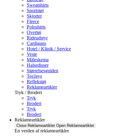
Sweatshirts
Sportstøj
Skjorter
Fleece
Poloshirts
Overtøj
Rideudstyr
Cardigans
Hotel / Klinik / Service
Veste
Måleskema
Halsedisser
Størrelsesguiden
TeeJays
Reflekstøj
Reklameartikler
Tryk / Broderi
Tryk
Broderi
Tryk
Broderi
Reklameartikler
Close Reklameartikler
Open Reklameartikler
En verden af reklameartikler ​