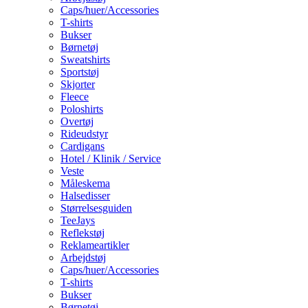
Caps/huer/Accessories
T-shirts
Bukser
Børnetøj
Sweatshirts
Sportstøj
Skjorter
Fleece
Poloshirts
Overtøj
Rideudstyr
Cardigans
Hotel / Klinik / Service
Veste
Måleskema
Halsedisser
Størrelsesguiden
TeeJays
Reflekstøj
Reklameartikler
Arbejdstøj
Caps/huer/Accessories
T-shirts
Bukser
Børnetøj