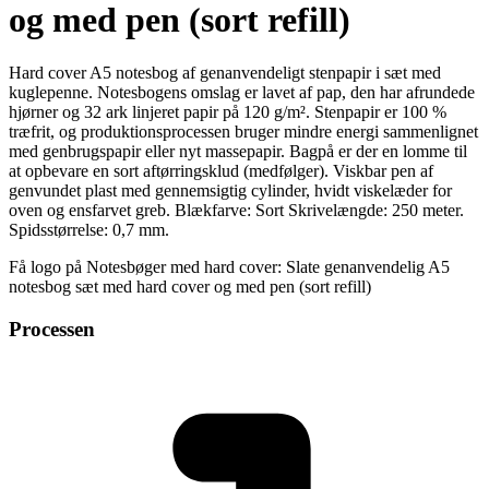
og med pen (sort refill)
Hard cover A5 notesbog af genanvendeligt stenpapir i sæt med
kuglepenne. Notesbogens omslag er lavet af pap, den har afrundede
hjørner og 32 ark linjeret papir på 120 g/m². Stenpapir er 100 %
træfrit, og produktionsprocessen bruger mindre energi sammenlignet
med genbrugspapir eller nyt massepapir. Bagpå er der en lomme til
at opbevare en sort aftørringsklud (medfølger). Viskbar pen af
genvundet plast med gennemsigtig cylinder, hvidt viskelæder for
oven og ensfarvet greb. Blækfarve: Sort Skrivelængde: 250 meter.
Spidsstørrelse: 0,7 mm.
Få logo på Notesbøger med hard cover: Slate genanvendelig A5
notesbog sæt med hard cover og med pen (sort refill)
Processen