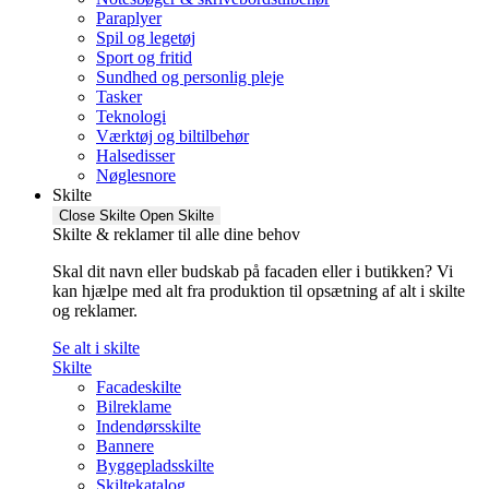
Paraplyer
Spil og legetøj
Sport og fritid
Sundhed og personlig pleje
Tasker
Teknologi
Værktøj og biltilbehør
Halsedisser
Nøglesnore
Skilte
Close Skilte
Open Skilte
Skilte & reklamer til alle dine behov
Skal dit navn eller budskab på facaden eller i butikken? Vi
kan hjælpe med alt fra produktion til opsætning af alt i skilte
og reklamer.
Se alt i skilte
Skilte
Facadeskilte
Bilreklame
Indendørsskilte
Bannere
Byggepladsskilte
Skiltekatalog