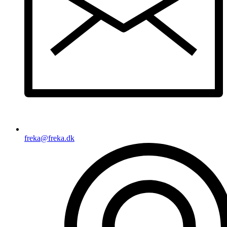
freka@freka.dk