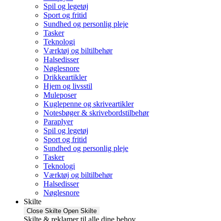
Spil og legetøj
Sport og fritid
Sundhed og personlig pleje
Tasker
Teknologi
Værktøj og biltilbehør
Halsedisser
Nøglesnore
Drikkeartikler
Hjem og livsstil
Muleposer
Kuglepenne og skriveartikler
Notesbøger & skrivebordstilbehør
Paraplyer
Spil og legetøj
Sport og fritid
Sundhed og personlig pleje
Tasker
Teknologi
Værktøj og biltilbehør
Halsedisser
Nøglesnore
Skilte
Close Skilte
Open Skilte
Skilte & reklamer til alle dine behov