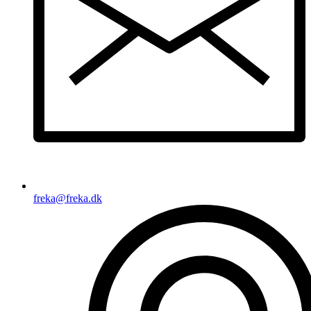
freka@freka.dk