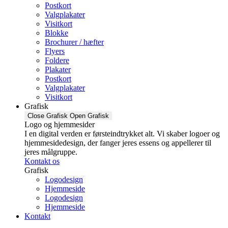
Postkort
Valgplakater
Visitkort
Blokke
Brochurer / hæfter
Flyers
Foldere
Plakater
Postkort
Valgplakater
Visitkort
Grafisk
Close Grafisk
Open Grafisk
Logo og hjemmesider
I en digital verden er førsteindtrykket alt. Vi skaber logoer og
hjemmesidedesign, der fanger jeres essens og appellerer til
jeres målgruppe.
Kontakt os
Grafisk
Logodesign
Hjemmeside
Logodesign
Hjemmeside
Kontakt