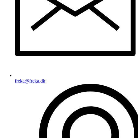
freka@freka.dk