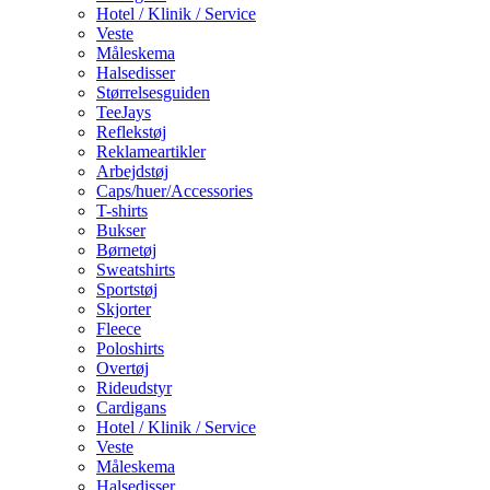
Hotel / Klinik / Service
Veste
Måleskema
Halsedisser
Størrelsesguiden
TeeJays
Reflekstøj
Reklameartikler
Arbejdstøj
Caps/huer/Accessories
T-shirts
Bukser
Børnetøj
Sweatshirts
Sportstøj
Skjorter
Fleece
Poloshirts
Overtøj
Rideudstyr
Cardigans
Hotel / Klinik / Service
Veste
Måleskema
Halsedisser