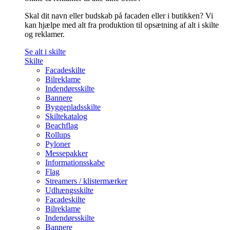
Skal dit navn eller budskab på facaden eller i butikken? Vi
kan hjælpe med alt fra produktion til opsætning af alt i skilte
og reklamer.
Se alt i skilte
Skilte
Facadeskilte
Bilreklame
Indendørsskilte
Bannere
Byggepladsskilte
Skiltekatalog
Beachflag
Rollups
Pyloner
Messepakker
Informationsskabe
Flag
Streamers / klistermærker
Udhængsskilte
Facadeskilte
Bilreklame
Indendørsskilte
Bannere