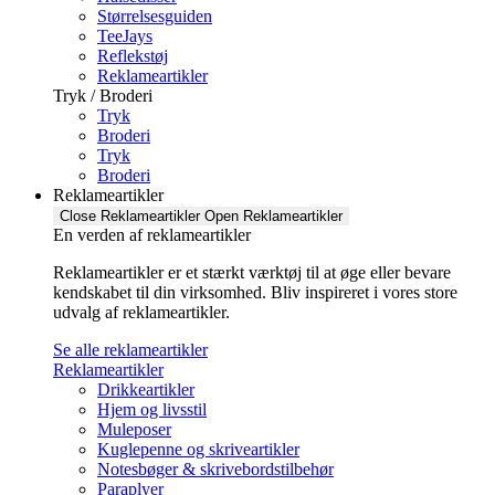
Størrelsesguiden
TeeJays
Reflekstøj
Reklameartikler
Tryk / Broderi
Tryk
Broderi
Tryk
Broderi
Reklameartikler
Close Reklameartikler
Open Reklameartikler
En verden af reklameartikler ​
Reklameartikler er et stærkt værktøj til at øge eller bevare
kendskabet til din virksomhed. Bliv inspireret i vores store
udvalg af reklameartikler.
Se alle reklameartikler
Reklameartikler
Drikkeartikler
Hjem og livsstil
Muleposer
Kuglepenne og skriveartikler
Notesbøger & skrivebordstilbehør
Paraplyer