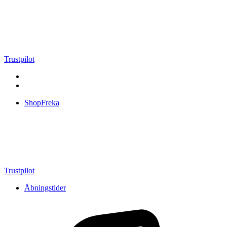
Videre
til
indhold
Trustpilot
ShopFreka
Trustpilot
Åbningstider