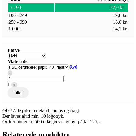
5 - 99
22,0
kr.
100 - 249
19,8
kr.
250 - 999
16,8
kr.
1.000+
14,7
kr.
Farve
Materiale
Ryd
Quantity
-
1
+
Tilføj
Obs! Alle priser er ekskl. moms og fragt.
Der laves altid min. 10 logotryk.
Ordrer under kr. 500 tillægges et gebyr på kr. 125,-
Relaterede produkter