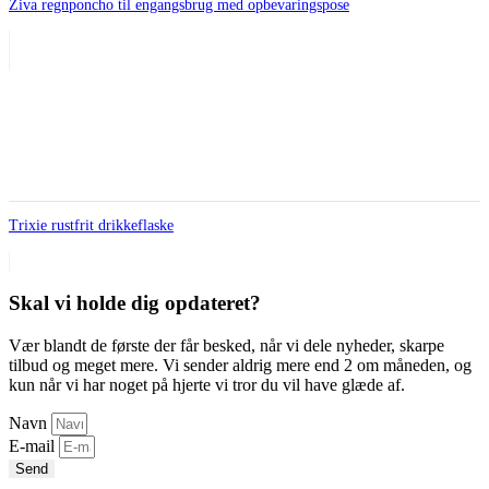
Ziva regnponcho til engangsbrug med opbevaringspose
Trixie rustfrit drikkeflaske
Skal vi holde dig opdateret?
Vær blandt de første der får besked, når vi dele nyheder, skarpe
tilbud og meget mere. Vi sender aldrig mere end 2 om måneden, og
kun når vi har noget på hjerte vi tror du vil have glæde af.
Navn
E-mail
Send