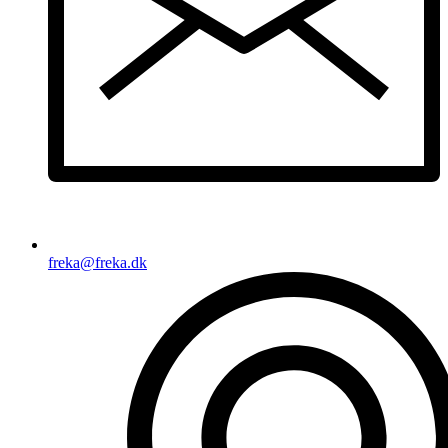
freka@freka.dk