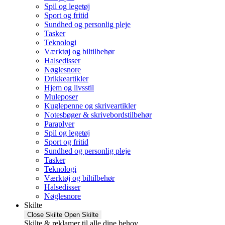
Spil og legetøj
Sport og fritid
Sundhed og personlig pleje
Tasker
Teknologi
Værktøj og biltilbehør
Halsedisser
Nøglesnore
Drikkeartikler
Hjem og livsstil
Muleposer
Kuglepenne og skriveartikler
Notesbøger & skrivebordstilbehør
Paraplyer
Spil og legetøj
Sport og fritid
Sundhed og personlig pleje
Tasker
Teknologi
Værktøj og biltilbehør
Halsedisser
Nøglesnore
Skilte
Close Skilte
Open Skilte
Skilte & reklamer til alle dine behov