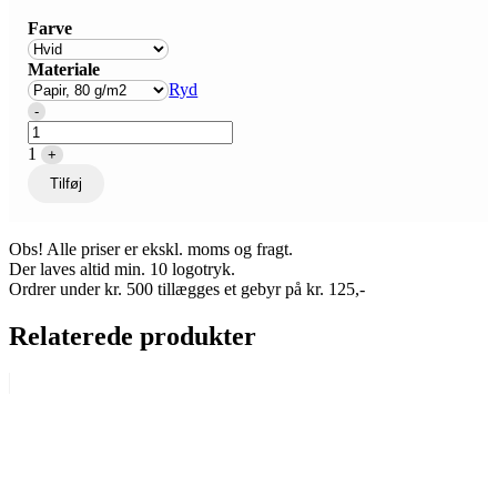
Farve
Materiale
Ryd
Quantity
-
1
+
Tilføj
Obs! Alle priser er ekskl. moms og fragt.
Der laves altid min. 10 logotryk.
Ordrer under kr. 500 tillægges et gebyr på kr. 125,-
Relaterede produkter