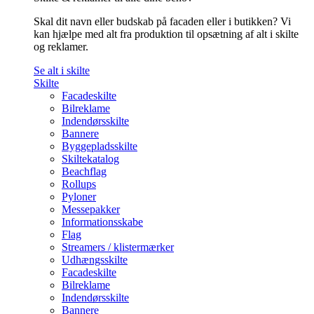
Skal dit navn eller budskab på facaden eller i butikken? Vi
kan hjælpe med alt fra produktion til opsætning af alt i skilte
og reklamer.
Se alt i skilte
Skilte
Facadeskilte
Bilreklame
Indendørsskilte
Bannere
Byggepladsskilte
Skiltekatalog
Beachflag
Rollups
Pyloner
Messepakker
Informationsskabe
Flag
Streamers / klistermærker
Udhængsskilte
Facadeskilte
Bilreklame
Indendørsskilte
Bannere