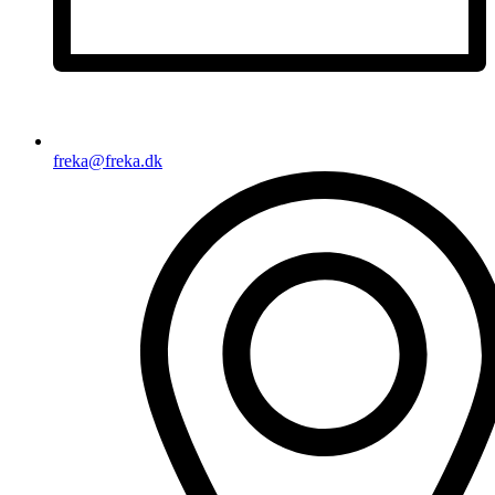
freka@freka.dk