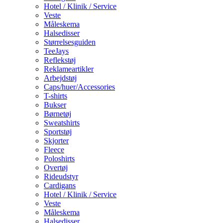
Hotel / Klinik / Service
Veste
Måleskema
Halsedisser
Størrelsesguiden
TeeJays
Reflekstøj
Reklameartikler
Arbejdstøj
Caps/huer/Accessories
T-shirts
Bukser
Børnetøj
Sweatshirts
Sportstøj
Skjorter
Fleece
Poloshirts
Overtøj
Rideudstyr
Cardigans
Hotel / Klinik / Service
Veste
Måleskema
Halsedisser