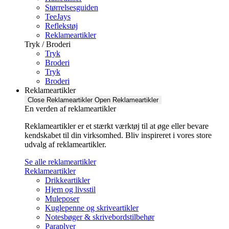
Størrelsesguiden
TeeJays
Reflekstøj
Reklameartikler
Tryk / Broderi
Tryk
Broderi
Tryk
Broderi
Reklameartikler
Close Reklameartikler
Open Reklameartikler
En verden af reklameartikler ​
Reklameartikler er et stærkt værktøj til at øge eller bevare
kendskabet til din virksomhed. Bliv inspireret i vores store
udvalg af reklameartikler.
Se alle reklameartikler
Reklameartikler
Drikkeartikler
Hjem og livsstil
Muleposer
Kuglepenne og skriveartikler
Notesbøger & skrivebordstilbehør
Paraplyer