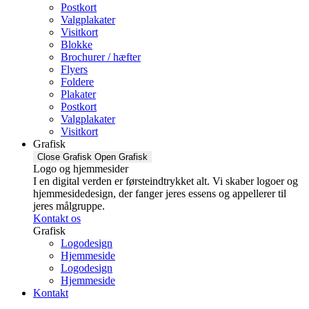
Postkort
Valgplakater
Visitkort
Blokke
Brochurer / hæfter
Flyers
Foldere
Plakater
Postkort
Valgplakater
Visitkort
Grafisk
Close Grafisk
Open Grafisk
Logo og hjemmesider
I en digital verden er førsteindtrykket alt. Vi skaber logoer og
hjemmesidedesign, der fanger jeres essens og appellerer til
jeres målgruppe.
Kontakt os
Grafisk
Logodesign
Hjemmeside
Logodesign
Hjemmeside
Kontakt