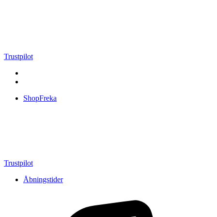
Videre
til
indhold
Trustpilot
ShopFreka
Trustpilot
Åbningstider