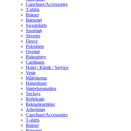
Caps/huer/Accessories
T-shirts
Bukser
Børnetøj
Sweatshirts
Sportstøj
Skjorter
Fleece
Poloshirts
Overtøj
Rideudstyr
Cardigans
Hotel / Klinik / Service
Veste
Måleskema
Halsedisser
Størrelsesguiden
TeeJays
Reflekstøj
Reklameartikler
Arbejdstøj
Caps/huer/Accessories
T-shirts
Bukser
Børnetøj