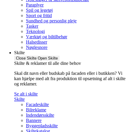
Paraplyer
Spil og legetøj
Sport og fritid
Sundhed og personlig pleje
Tasker
Teknologi
Værktøj og biltilbehør
Halsedisser
Nøglesnore
Skilte
Close Skilte
Open Skilte
Skilte & reklamer til alle dine behov
Skal dit navn eller budskab på facaden eller i butikken? Vi
kan hjælpe med alt fra produktion til opsætning af alt i skilte
og reklamer.
Se alt i skilte
Skilte
Facadeskilte
Bilreklame
Indendørsskilte
Bannere
Byggepladsskilte
Skiltekatalog