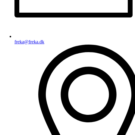
freka@freka.dk