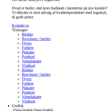
Hvad er bedre, end jeres budskab i hænderne på nye kunder?
Vi tilbyder et stort udvalg af kvalitetsprodukter med logotryk,
til gode priser.
Kontakt os
Tryksager
Blokke
Brochurer / hæfter
Flyers
Foldere
Plakater
Postkort
Valgplakater
Visitkort
Blokke
Brochurer / hæfter
Flyers
Foldere
Plakater
Postkort
Valgplakater
Visitkort
Grafisk
Close Grafisk
Open Grafisk