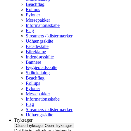
Beachflag
Rollups
Pyloner
Messepakker
Informationsskabe
Flag
Streamers / klistermærker
Udhængsskilte
Facadeskilte
Bilreklame
Indendørsskilte
Bannere
Byggepladsskilte
Skiltekatalog
Beachflag
Rollups
Pyloner
Messepakker
Informationsskabe
Flag
Streamers / klistermærker
Udhængsskilte
Tryksager
Close Tryksager
Open Tryksager
Det første indtryk er afgørende