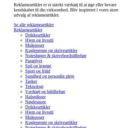
Reklameartikler er et stærkt værktøj til at øge eller bevare
kendskabet til din virksomhed. Bliv inspireret i vores store
udvalg af reklameartikler.
Se alle reklameartikler
Reklameartikler
Drikkeartikler
Hjem og livsstil
Muleposer
Kuglepenne og skriveartikler
Notesbøger & skrivebordstilbehør
Paraplyer
Spil og legetøj
Sport og fritid
Sundhed og personlig pleje
Tasker
Teknologi
Værktøj og biltilbehør
Halsedisser
Nøglesnore
Drikkeartikler
Hjem og livsstil
Muleposer
Kuglepenne og skriveartikler
Notesbøger & skrivebordstilbehør