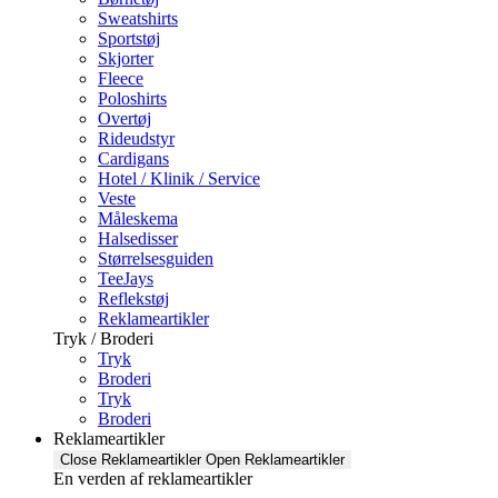
Sweatshirts
Sportstøj
Skjorter
Fleece
Poloshirts
Overtøj
Rideudstyr
Cardigans
Hotel / Klinik / Service
Veste
Måleskema
Halsedisser
Størrelsesguiden
TeeJays
Reflekstøj
Reklameartikler
Tryk / Broderi
Tryk
Broderi
Tryk
Broderi
Reklameartikler
Close Reklameartikler
Open Reklameartikler
En verden af reklameartikler ​