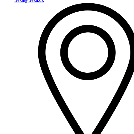
freka@freka.dk