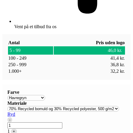
Vent på et tilbud fra os
Antal
Pris uden logo
5 - 99
46,0
kr.
100 - 249
41,4
kr.
250 - 999
36,8
kr.
1.000+
32,2
kr.
Farve
Materiale
Ryd
Quantity
-
1
+