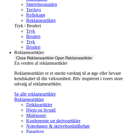
Størrelsesguiden
TeeJays
Reflekstøj
Reklameartikler
Tryk / Broderi
Tryk
Broderi
Tryk
Broderi
Reklameartikler
Close Reklameartikler
Open Reklameartikler
En verden af reklameartikler ​
Reklameartikler er et stærkt værktøj til at øge eller bevare
kendskabet til din virksomhed. Bliv inspireret i vores store
udvalg af reklameartikler.
Se alle reklameartikler
Reklameartikler
Drikkeartikler
Hjem og livsstil
Muleposer
Kuglepenne og skriveartikler
Notesbøger & skrivebordstilbehør
Paraplyer