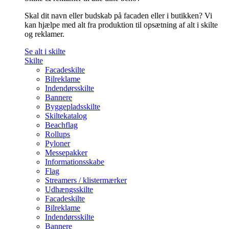
Skal dit navn eller budskab på facaden eller i butikken? Vi
kan hjælpe med alt fra produktion til opsætning af alt i skilte
og reklamer.
Se alt i skilte
Skilte
Facadeskilte
Bilreklame
Indendørsskilte
Bannere
Byggepladsskilte
Skiltekatalog
Beachflag
Rollups
Pyloner
Messepakker
Informationsskabe
Flag
Streamers / klistermærker
Udhængsskilte
Facadeskilte
Bilreklame
Indendørsskilte
Bannere