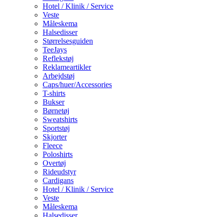
Hotel / Klinik / Service
Veste
Måleskema
Halsedisser
Størrelsesguiden
TeeJays
Reflekstøj
Reklameartikler
Arbejdstøj
Caps/huer/Accessories
T-shirts
Bukser
Børnetøj
Sweatshirts
Sportstøj
Skjorter
Fleece
Poloshirts
Overtøj
Rideudstyr
Cardigans
Hotel / Klinik / Service
Veste
Måleskema
Halsedisser