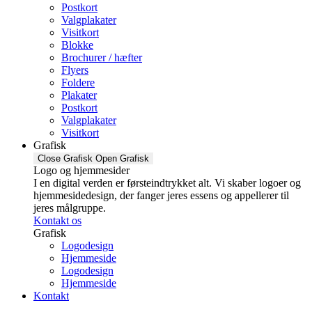
Postkort
Valgplakater
Visitkort
Blokke
Brochurer / hæfter
Flyers
Foldere
Plakater
Postkort
Valgplakater
Visitkort
Grafisk
Close Grafisk
Open Grafisk
Logo og hjemmesider
I en digital verden er førsteindtrykket alt. Vi skaber logoer og
hjemmesidedesign, der fanger jeres essens og appellerer til
jeres målgruppe.
Kontakt os
Grafisk
Logodesign
Hjemmeside
Logodesign
Hjemmeside
Kontakt