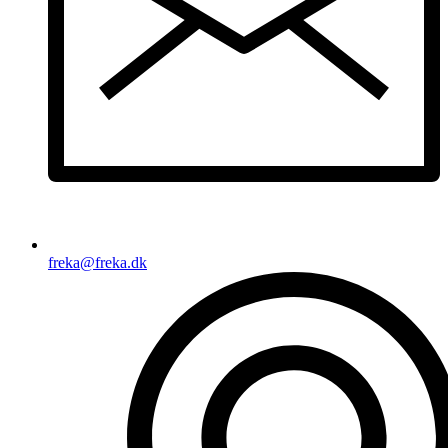
freka@freka.dk