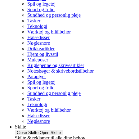
Spil og legetøj
Sport og fritid
Sundhed og personlig pleje
Tasker
Teknologi
Værktøj og biltilbehør
Halsedisser
Nøglesnore
Drikkeartikler
Hjem og livsstil
Muleposer
Kuglepenne og skriveartikler
Notesbøger & skrivebordstilbehør
Paraplyer
Spil og legetøj
Sport og fritid
Sundhed og personlig pleje
Tasker
Teknologi
Værktøj og biltilbehør
Halsedisser
Nøglesnore
Skilte
Close Skilte
Open Skilte
Skilte & reklamer til alle dine behov