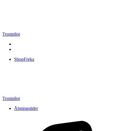
Videre
til
indhold
Trustpilot
ShopFreka
Trustpilot
Åbningstider