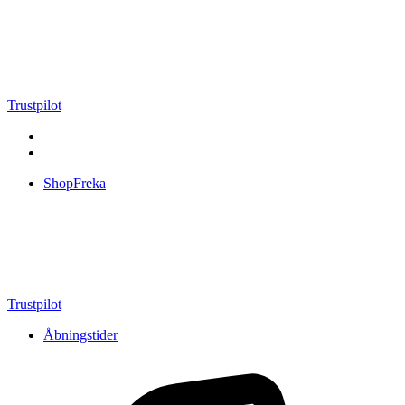
Videre
til
indhold
Trustpilot
ShopFreka
Trustpilot
Åbningstider