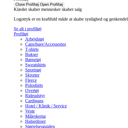
Close Profiltøj
Open Profiltøj
Klæder skaber mennesker skaber salg
Logotryk er en kraftfuld måde at skabe synlighed og genkendelse f
Se alt i profiltøj
Profiltøj
Arbejdstøj
Caps/huer/Accessories
T-shirts
Bukser
Børnetøj
Sweatshirts
Sportstøj
Skjorter
Fleece
Poloshirts
Overtøj
Rideudstyr
Cardigans
Hotel / Klinik / Service
Veste
Måleskema
Halsedisser
Størrelsesguiden