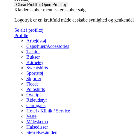
Close Profiltøj
Open Profiltøj
Klæder skaber mennesker skaber salg
Logotryk er en kraftfuld måde at skabe synlighed og genkendelse f
Se alt i profiltøj
Profiltøj
Arbejdstøj
Caps/huer/Accessories
T-shirts
Bukser
Børnetøj
Sweatshirts
Sportstøj
Skjorter
Fleece
Poloshirts
Overtøj
Rideudstyr
Cardigans
Hotel / Klinik / Service
Veste
Måleskema
Halsedisser
Størrelsesguiden