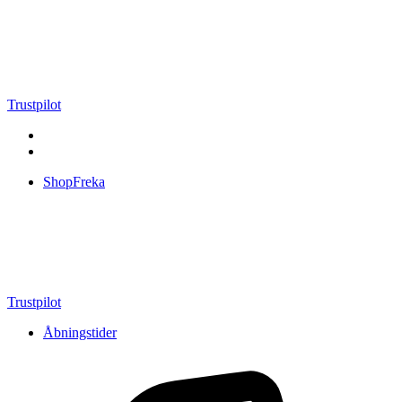
Videre
til
indhold
Trustpilot
ShopFreka
Trustpilot
Åbningstider