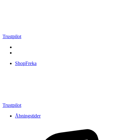
Videre
til
indhold
Trustpilot
ShopFreka
Trustpilot
Åbningstider