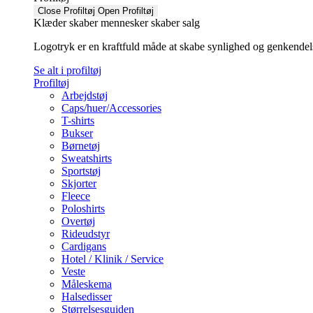
Close Profiltøj
Open Profiltøj
Klæder skaber mennesker skaber salg
Logotryk er en kraftfuld måde at skabe synlighed og genkendelse f
Se alt i profiltøj
Profiltøj
Arbejdstøj
Caps/huer/Accessories
T-shirts
Bukser
Børnetøj
Sweatshirts
Sportstøj
Skjorter
Fleece
Poloshirts
Overtøj
Rideudstyr
Cardigans
Hotel / Klinik / Service
Veste
Måleskema
Halsedisser
Størrelsesguiden