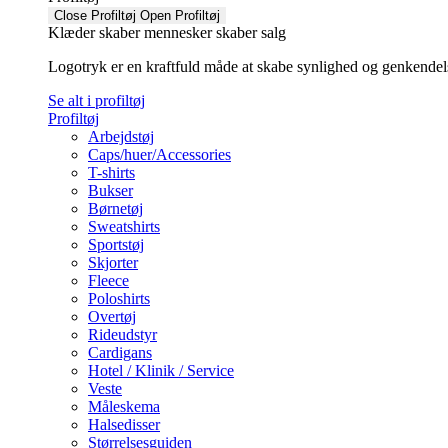
Close Profiltøj
Open Profiltøj
Klæder skaber mennesker skaber salg
Logotryk er en kraftfuld måde at skabe synlighed og genkendelse f
Se alt i profiltøj
Profiltøj
Arbejdstøj
Caps/huer/Accessories
T-shirts
Bukser
Børnetøj
Sweatshirts
Sportstøj
Skjorter
Fleece
Poloshirts
Overtøj
Rideudstyr
Cardigans
Hotel / Klinik / Service
Veste
Måleskema
Halsedisser
Størrelsesguiden