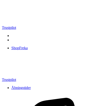
Videre
til
indhold
Trustpilot
ShopFreka
Trustpilot
Åbningstider