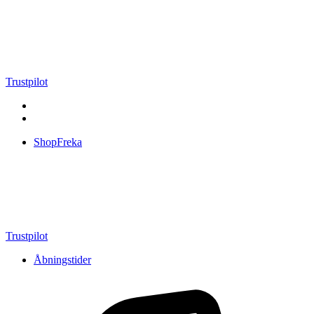
Videre
til
indhold
Trustpilot
ShopFreka
Trustpilot
Åbningstider