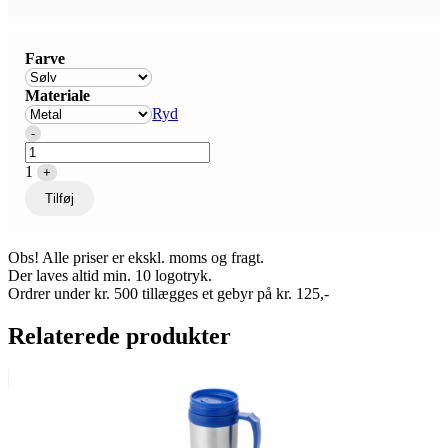
Farve
Materiale
Ryd
Quantity
-
1
+
Tilføj
Obs! Alle priser er ekskl. moms og fragt.
Der laves altid min. 10 logotryk.
Ordrer under kr. 500 tillægges et gebyr på kr. 125,-
Relaterede produkter