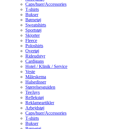
Caps/huer/Accessories
T-shirts
Bukser
Børnetøj
Sweatshirts
Sportstøj
Skjorter
Fleece
Poloshirts
Overtøj
Rideudstyr
Cardigans
Hotel / Klinik / Service
Veste
Måleskema
Halsedisser
Størrelsesguiden
TeeJays
Reflekstøj
Reklameartikler
Arbejdstøj
Caps/huer/Accessories
T-shirts
Bukser
Børnetøj