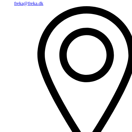
freka@freka.dk