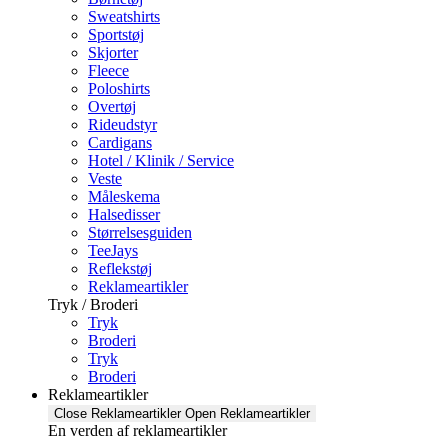
Sweatshirts
Sportstøj
Skjorter
Fleece
Poloshirts
Overtøj
Rideudstyr
Cardigans
Hotel / Klinik / Service
Veste
Måleskema
Halsedisser
Størrelsesguiden
TeeJays
Reflekstøj
Reklameartikler
Tryk / Broderi
Tryk
Broderi
Tryk
Broderi
Reklameartikler
Close Reklameartikler
Open Reklameartikler
En verden af reklameartikler ​