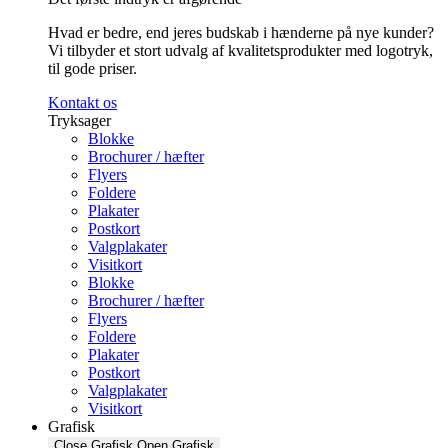
Hvad er bedre, end jeres budskab i hænderne på nye kunder?
Vi tilbyder et stort udvalg af kvalitetsprodukter med logotryk,
til gode priser.
Kontakt os
Tryksager
Blokke
Brochurer / hæfter
Flyers
Foldere
Plakater
Postkort
Valgplakater
Visitkort
Blokke
Brochurer / hæfter
Flyers
Foldere
Plakater
Postkort
Valgplakater
Visitkort
Grafisk
Close Grafisk
Open Grafisk