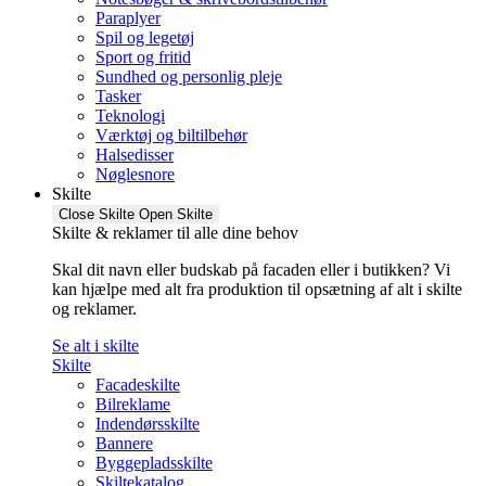
Paraplyer
Spil og legetøj
Sport og fritid
Sundhed og personlig pleje
Tasker
Teknologi
Værktøj og biltilbehør
Halsedisser
Nøglesnore
Skilte
Close Skilte
Open Skilte
Skilte & reklamer til alle dine behov
Skal dit navn eller budskab på facaden eller i butikken? Vi
kan hjælpe med alt fra produktion til opsætning af alt i skilte
og reklamer.
Se alt i skilte
Skilte
Facadeskilte
Bilreklame
Indendørsskilte
Bannere
Byggepladsskilte
Skiltekatalog