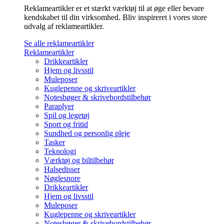
Reklameartikler er et stærkt værktøj til at øge eller bevare
kendskabet til din virksomhed. Bliv inspireret i vores store
udvalg af reklameartikler.
Se alle reklameartikler
Reklameartikler
Drikkeartikler
Hjem og livsstil
Muleposer
Kuglepenne og skriveartikler
Notesbøger & skrivebordstilbehør
Paraplyer
Spil og legetøj
Sport og fritid
Sundhed og personlig pleje
Tasker
Teknologi
Værktøj og biltilbehør
Halsedisser
Nøglesnore
Drikkeartikler
Hjem og livsstil
Muleposer
Kuglepenne og skriveartikler
Notesbøger & skrivebordstilbehør