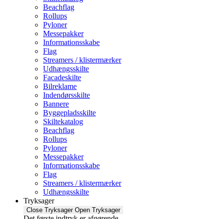
Beachflag
Rollups
Pyloner
Messepakker
Informationsskabe
Flag
Streamers / klistermærker
Udhængsskilte
Facadeskilte
Bilreklame
Indendørsskilte
Bannere
Byggepladsskilte
Skiltekatalog
Beachflag
Rollups
Pyloner
Messepakker
Informationsskabe
Flag
Streamers / klistermærker
Udhængsskilte
Tryksager
Close Tryksager
Open Tryksager
Det første indtryk er afgørende